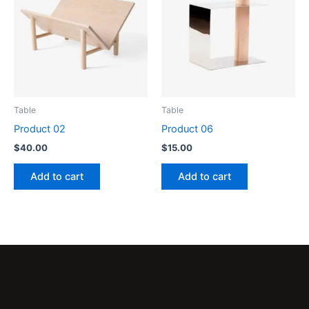
Table
Table
Product 02
Product 06
$
40.00
$
15.00
Add to cart
Add to cart