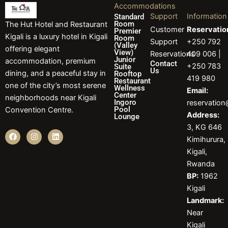
Accommodations
Support
Information
Standard
Room
The Hut Hotel and Restaurant
Customer
Reservatio
Premier
Kigali is a luxury hotel in Kigali
Room
Support
+250 792
(Valley
offering elegant
View)
Reservations
409 006 |
Junior
accommodation, premium
Contact
+250 783
Suite
Us
dining, and a peaceful stay in
Rooftop
419 980
Restaurant
one of the city’s most serene
Wellness
Email:
Center
neighborhoods near Kigali
Ingoro
reservatio
Pool
Convention Centre.
Address:
Lounge
3, KG 646
F
I
L
Kimihurura,
a
n
i
c
s
n
Kigali,
e
t
k
b
a
e
Rwanda
o
g
d
BP:
1962
o
r
i
k
a
n
Kigali
m
Landmark:
Near
Kigali