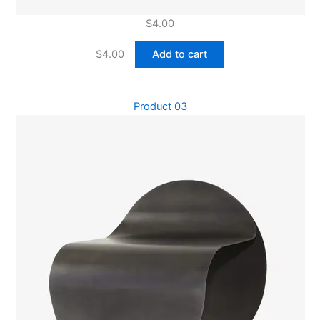
$
4.00
$
4.00
Add to cart
Product 03