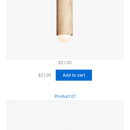
$
21.00
$
21.00
Add to cart
Product 01